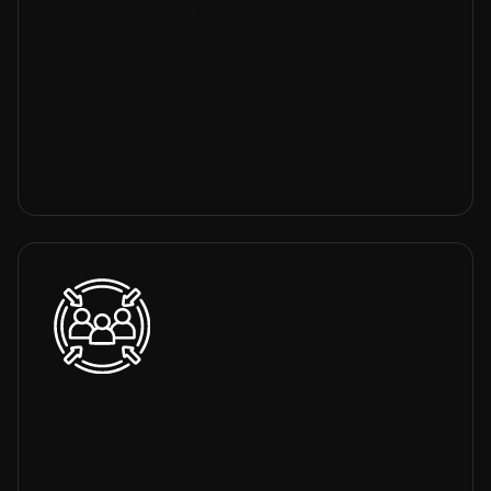
PROJE YÖNETİMİ
Proje şablonlarınızı oluşturun, işleri tanımlayın ve
ekibinize atayın.
İŞ YÖNETİMİ
İşlerinizi planlayın, kategorilere ayırın ve
ekibinize atayın.