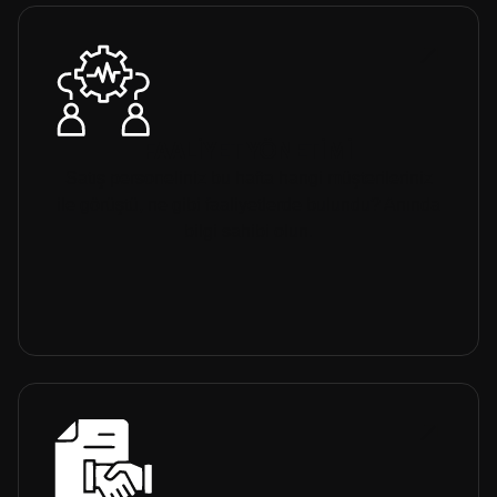
FAALİYET YÖNETİMİ
Satış personeliniz bu hafta hangi müşterileriniz
ile görüştü, ne gibi faaliyetlerde bulundu? Anında
bilgi sahibi olun.