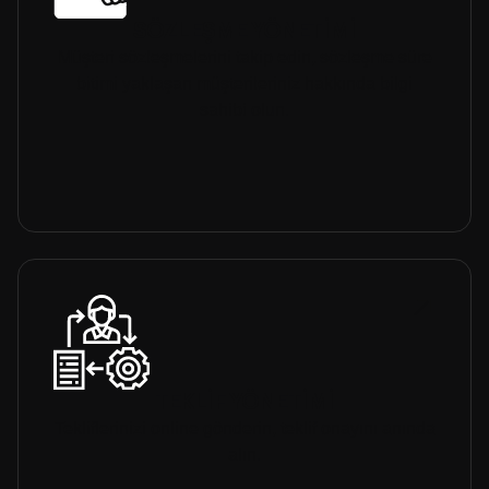
SÖZLEŞME YÖNETİMİ
Müşteri sözleşmelerini takip edin, sözleşme süre
bitimi yaklaşan müşterileriniz hakkında bilgi
sahibi olun.
TEKLİF YÖNETİMİ
Tekliflerinizi online gönderin, teklif onayını anında
alın.