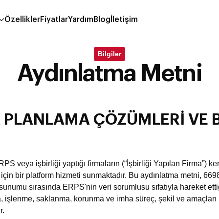
Özellikler
Fiyatlar
Yardım
Blog
İletişim
Bilgiler
Aydınlatma Metni
PLANLAMA ÇÖZÜMLERİ VE Bİ
S veya işbirliği yaptığı firmaların (“İşbirliği Yapılan Firma”) k
ı için bir platform hizmeti sunmaktadır. Bu aydınlatma metni, 66
 sunumu sırasında ERPS'nin veri sorumlusu sıfatıyla hareket ett
anma, işlenme, saklanma, korunma ve imha süreç, şekil ve amaçlar
r.