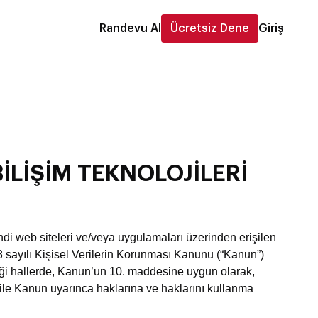
Randevu Al
Ücretsiz Dene
Giriş
LİŞİM TEKNOLOJİLERİ
endi web siteleri ve/veya uygulamaları üzerinden erişilen
98 sayılı Kişisel Verilerin Korunması Kanunu (“Kanun”)
iği hallerde, Kanun’un 10. maddesine uygun olarak,
ı ile Kanun uyarınca haklarına ve haklarını kullanma