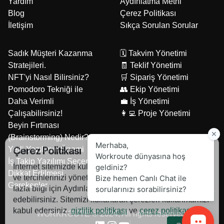
Yardım
Aydınlatma Metni
Blog
Çerez Politikası
İletişim
Sıkça Sorulan Sorular
Sadık Müşteri Kazanma
🗓️ Takvim Yönetimi
Stratejileri.
🧾 Teklif Yönetimi
NFT'yi Nasıl Bilirsiniz?
🛒 Sipariş Yönetimi
Pomodoro Tekniği ile
👥 Ekip Yönetimi
Daha Verimli
💼 İş Yönetimi
Çalışabilirsiniz!
👩‍💻 Proje Yönetimi
Beyin Fırtınası
(Brainstorming) Nedir?
Yerli Yazılımın Önemi
Çerez Politikası
İş Takip Yazılımı Seçerken
İnternet sitemizde kullanılan çerezlerle ilgili bilgi almak
Dikkat Edilmesi
ve tercihlerinizi yönetmek için Çerez Politikası , daha
Gerekenler
fazla bilgi için Aydınlatma Metnini sayfalarını ziyaret
edebilirsiniz. Sitemizi kullanarak çerezleri kullanmamızı
kabul edersiniz.
gizlilik politikası
ve
çerez politikası
.
WORKROUTE © 2024, All rights reserved.