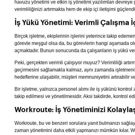
havuzu yönetimi ve etkin iş yönetimi yazılımları devreye 
verimliliğinizi artırmakta hem de ekip içi iletişimi güçlend
İş Yükü Yönetimi: Verimli Çalışma İç
Birçok işletme, ekiplerinin işlerini yeterince takip ed
görevle meşgul olsa da, bu görevlerin hangi aşamada old
açmaktadır. Bunun sonucunda da çalışanların iş yükü veri
Peki, gerçekten verimli çalışıyor muyuz? Verimliliği artır
geçirmesini sağlamakla kalmaz, aynı zamanda işletmenin ge
hedeflerine ulaşabilir, müşteri memnuniyetini artırabilir v
Bir işletme, yalnızca personel alımı ile iş yükünü kontrol 
takip edilmesi ve yönetilmesidir. Aksi takdirde, kontrol ed
Workroute: İş Yönetiminizi Kolayla
Workroute, bu ve benzeri sorulara yanıt bulmanızı sağlaya
zaman yönetimini daha etkili yapmanızı mümkün kılar. Wor