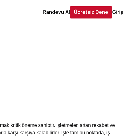
Randevu Al
Ücretsiz Dene
Giriş
urmak kritik öneme sahiptir. İşletmeler, artan rekabet ve
la karşı karşıya kalabilirler. İşte tam bu noktada, iş