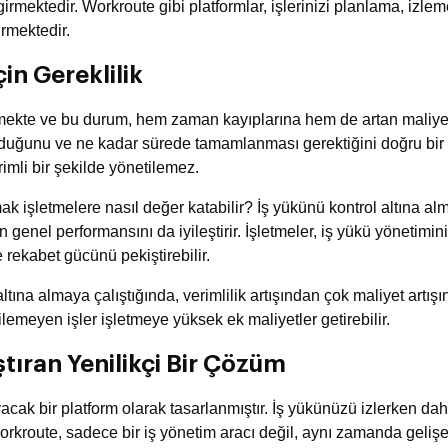
girmektedir. Workroute gibi platformlar, işlerinizi planlama, izl
irmektedir.
in Gereklilik
ememekte ve bu durum, hem zaman kayıplarına hem de artan maliye
uğunu ve ne kadar sürede tamamlanması gerektiğini doğru bir ş
mli bir şekilde yönetilemez.
mak işletmelere nasıl değer katabilir? İş yükünü kontrol altına a
nel performansını da iyileştirir. İşletmeler, iş yükü yönetimini
e rekabet gücünü pekiştirebilir.
altına almaya çalıştığında, verimlilik artışından çok maliyet artış
ilemeyen işler işletmeye yüksek ek maliyetler getirebilir.
ştıran Yenilikçi Bir Çözüm
cak bir platform olarak tasarlanmıştır. İş yükünüzü izlerken daha
kroute, sadece bir iş yönetim aracı değil, aynı zamanda gelişen