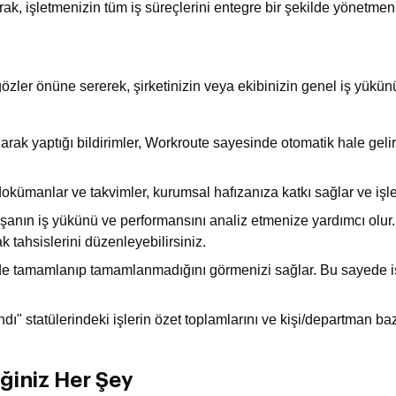
ak, işletmenizin tüm iş süreçlerini entegre bir şekilde yönetmeni
 gözler önüne sererek, şirketinizin veya ekibinizin genel iş yükü
ak yaptığı bildirimler, Workroute sayesinde otomatik hale gelir. He
r, dokümanlar ve takvimler, kurumsal hafızanıza katkı sağlar ve işl
şanın iş yükünü ve performansını analiz etmenize yardımcı olur.
ak tahsislerini düzenleyebilirsiniz.
de tamamlanıp tamamlanmadığını görmenizi sağlar. Bu sayede işl
dı" statülerindeki işlerin özet toplamlarını ve kişi/departman ba
eğiniz Her Şey