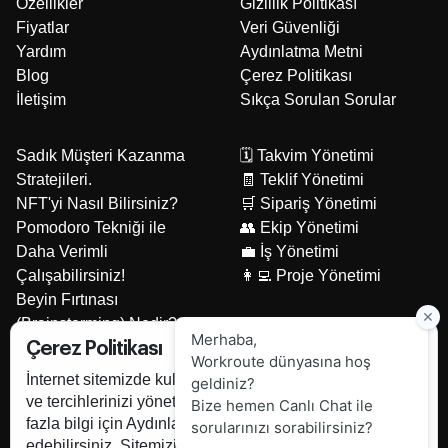
Özellikler
Gizlilik Politikası
Fiyatlar
Veri Güvenliği
Yardım
Aydınlatma Metni
Blog
Çerez Politikası
İletişim
Sıkça Sorulan Sorular
Sadık Müşteri Kazanma
🗓️ Takvim Yönetimi
Stratejileri.
🧾 Teklif Yönetimi
NFT'yi Nasıl Bilirsiniz?
🛒 Sipariş Yönetimi
Pomodoro Tekniği ile
👥 Ekip Yönetimi
Daha Verimli
💼 İş Yönetimi
Çalışabilirsiniz!
👩‍💻 Proje Yönetimi
Beyin Fırtınası
(Brainstorming) Nedir?
Yerli Yazılımın Önemi
Çerez Politikası
İş Takip Yazılımı Seçerken
İnternet sitemizde kullanılan çerezlerle ilgili bilgi almak
Dikkat Edilmesi
ve tercihlerinizi yönetmek için Çerez Politikası , daha
Gerekenler
fazla bilgi için Aydınlatma Metnini sayfalarını ziyaret
edebilirsiniz. Sitemizi kullanarak çerezleri kullanmamızı