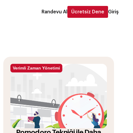
Randevu Al
Ücretsiz Dene
Giriş
Verimli Zaman Yönetimi
Pomodoro Tekniği ile Daha