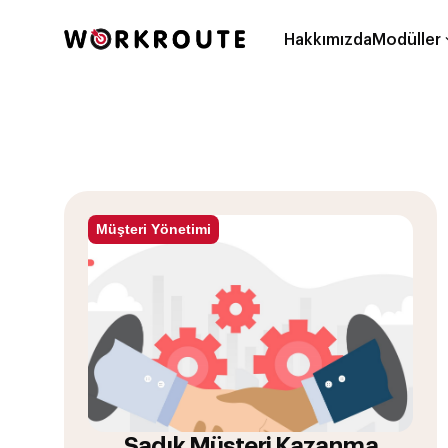
Hakkımızda
Modüller
Müşteri Yönetimi
Sadık Müşteri Kazanma