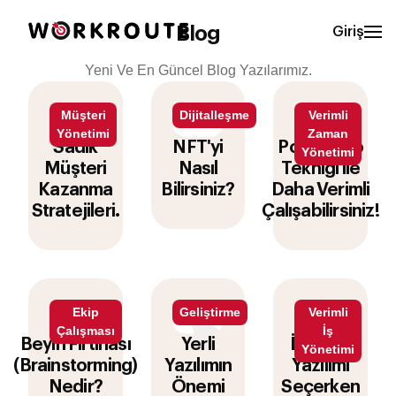
Blog
Giriş
Yeni Ve En Güncel Blog Yazılarımız.
Müşteri
Dijitalleşme
Verimli
Yönetimi
Zaman
Sadık
NFT'yi
Pomodoro
Yönetimi
Müşteri
Nasıl
Tekniği ile
Kazanma
Bilirsiniz?
Daha Verimli
Stratejileri.
Çalışabilirsiniz!
Ekip
Geliştirme
Verimli
Çalışması
İş
Beyin Fırtınası
Yerli
İş Takip
Yönetimi
(Brainstorming)
Yazılımın
Yazılımı
Nedir?
Önemi
Seçerken